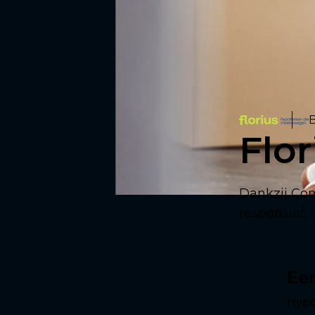
B
Flor
Dankzij Con
responsief, 
Een
Hypo