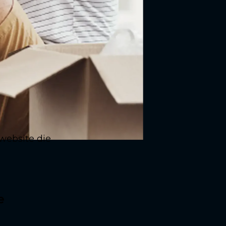
website die
e
m