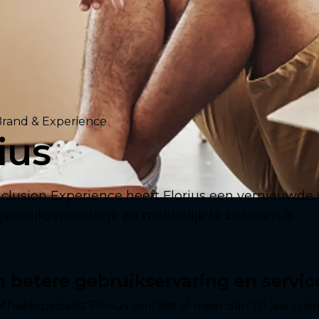
rand & Experience
ius
clusion Experience heeft Florius een vernieuwde 
gebruiksvriendelijk en makkelijk te beheren is.
 betere gebruikservaring en servic
theekspecialist Florius voorziet al meer dan 70 jaar rui