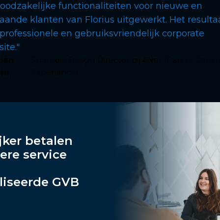
oodzakelijke functionaliteiten voor nieuwe en
aande klanten van Florius uitgewerkt. Het resultaa
professionele en gebruiksvriendelijk corporate
ite."
lien
Strategic Design Director bij 4Net (Part of Conc
hr
,
Experience)
ker betalen
ere service
liseerde GVB