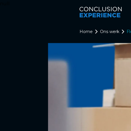
null
Home
Ons werk
Fl