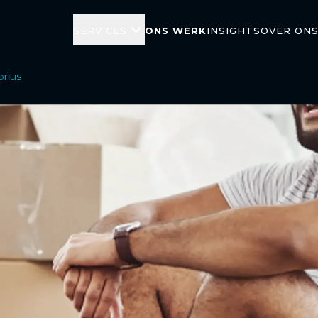
Services
Ons werk
Insights
Over on
orius