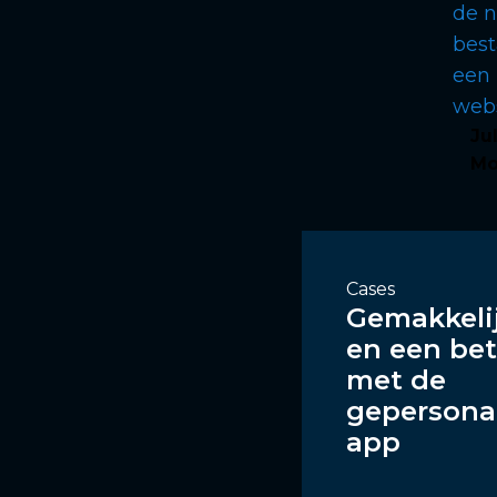
de n
best
een 
webs
Ju
Mo
Cases
Gemakkelij
en een bet
met de
gepersona
app