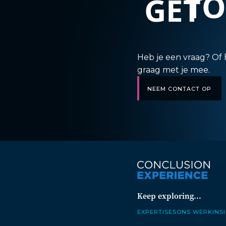
T
GET
Heb je een vraag? Of 
graag met je mee.
NEEM CONTACT OP
Keep exploring...
Expertises
Ons werk
Ins