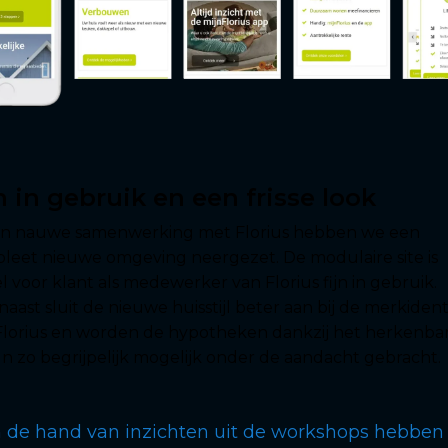
n in gebruik en een frisse look
en nauwe samenwerking met Florius hebben we een
leet nieuwe omgeving neergezet. De modulaire site is
 voor klant als medewerker van Florius fijn in gebruik.
aast sluit de nieuwe huisstijl beter aan bij de merkident
Florius en worden de hypotheken dankzij het herkenba
gn zo begrijpelijk mogelijk onder de aandacht gebracht.
 de hand van inzichten uit de workshops hebben