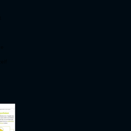
t
te
elf