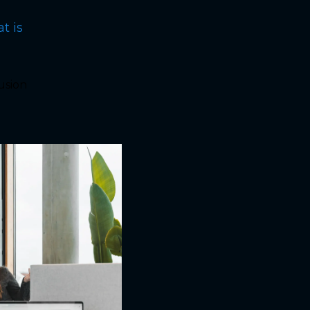
t is
lusion