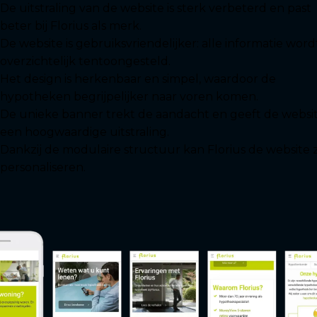
De uitstraling van de website is sterk verbeterd en past
beter bij Florius als merk.
De website is gebruiksvriendelijker: alle informatie word
overzichtelijk tentoongesteld.
Het design is herkenbaar en simpel, waardoor de
hypotheken begrijpelijker naar voren komen.
De unieke banner trekt de aandacht en geeft de websi
een hoogwaardige uitstraling.
Dankzij de modulaire structuur kan Florius de website z
personaliseren.