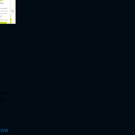
iteit
re
 we