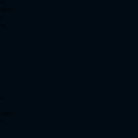
we
usion
De
ing
.
it
e aan
De