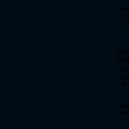
400.
huiss
Expe
webs
bied
Va
pr
Voor
desi
inzi
klan
een 
bepe
cont
nieu