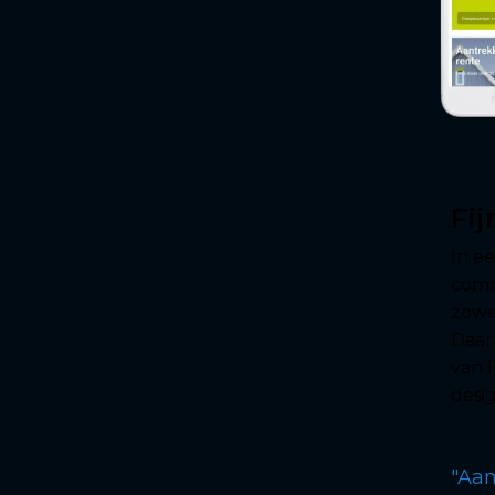
Fij
In e
comp
zowel
Daarn
van 
desi
"Aan