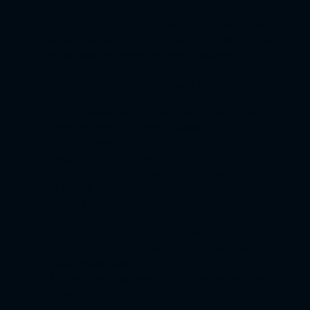
Growth
Bij Conclusion Experience ondersteunen we al meer
dan 20 jaar merken bij hun digitale groei. We hebben
honderden klanten geholpen met marketing,
duizenden advertenties gemaakt en miljoenen aan
mediabudget ingezet. En dat levert het volgende op:
Het bereiken van je doelgroep op het juiste
moment met de juiste boodschap.
Meer en kwalitatief betere leads die direct
opgevolgd kunnen worden.
Actionable insights met live dashboards &
analytics.
Hogere conversies op je website, e-commerce
shop en funnels.
Tijd over om je bedrijf te runnen: met de juiste
techniek en tools automatiseren we jouw
verkoopprocessen.
Slimme, geautomatiseerde campagnes met
retargeting en bidding.