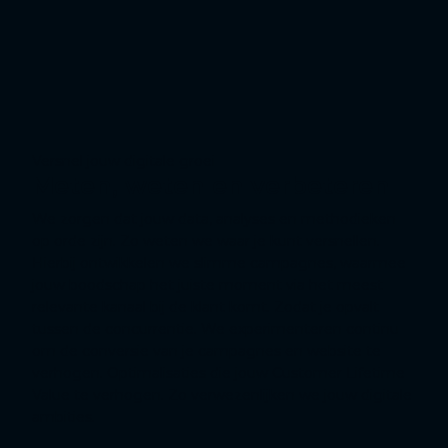
Versnel jouw digitale groei
Meten, weten en verbeteren
We zorgen dat jouw data, analyses en methodieken
op orde zijn. Zo weten we waar je kunt versnellen.
Hierbij ontwikkelen we slimme campagnes, waarmee
jouw boodschap het juiste moment via het meest
relevante kanaal bij de klant komt. Zodat je opvalt
tussen de concurrentie. We experimenteren continu
om de conversie van je campagnes en website te
verhogen. Optimalisaties die jouw Customer Lifetime
Value te verhogen. Zo verwezenlijken we jouw digitale
ambities.