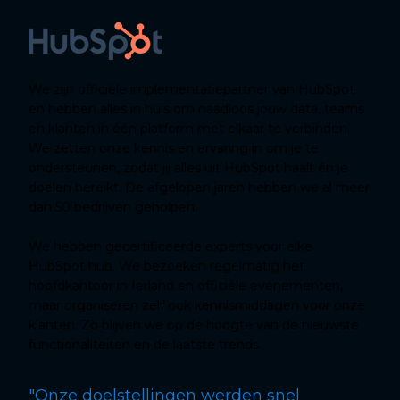
We zijn officiële implementatiepartner van HubSpot
en hebben alles in huis om naadloos jouw data, teams
en klanten in één platform met elkaar te verbinden.
We zetten onze kennis en ervaring in om je te
ondersteunen, zodat jij alles uit HubSpot haalt én je
doelen bereikt. De afgelopen jaren hebben we al meer
dan 50 bedrijven geholpen.
We hebben gecertificeerde experts voor elke
HubSpot hub. We bezoeken regelmatig het
hoofdkantoor in Ierland en officiële evenementen,
maar organiseren zelf ook kennismiddagen voor onze
klanten. Zo blijven we op de hoogte van de nieuwste
functionaliteiten en de laatste trends.
"Onze doelstellingen werden snel