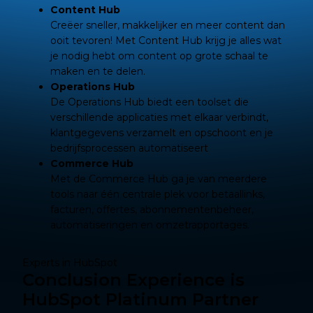
Content Hub
Creëer sneller, makkelijker en meer content dan
ooit tevoren! Met Content Hub krijg je alles wat
je nodig hebt om content op grote schaal te
maken en te delen.
Operations Hub
De Operations Hub biedt een toolset die
verschillende applicaties met elkaar verbindt,
klantgegevens verzamelt en opschoont en je
bedrijfsprocessen automatiseert
Commerce Hub
Met de Commerce Hub ga je van meerdere
tools naar één centrale plek voor betaallinks,
facturen, offertes, abonnementenbeheer,
automatiseringen en omzetrapportages.
Experts in HubSpot
Conclusion Experience is
HubSpot Platinum Partner