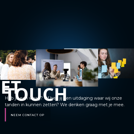
IN
ET
TOUCH
Heb je een vraag? Of heb jij een uitdaging waar wij onze
tanden in kunnen zetten? We denken graag met je mee.
NEEM CONTACT OP