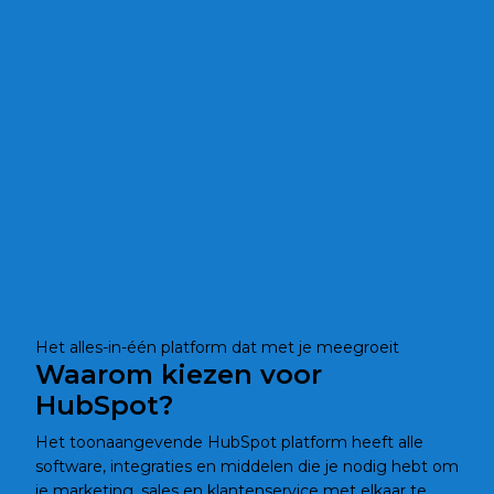
Als Platinum Partner hielpen we al meer dan
50 bedrijven om het maximale uit het alles-
in-één HubSpot platform voor marketing,
sales en services te halen.
Het alles-in-één platform dat met je meegroeit
Waarom kiezen voor
HubSpot?
Het toonaangevende HubSpot platform heeft alle
software, integraties en middelen die je nodig hebt om
je marketing, sales en klantenservice met elkaar te