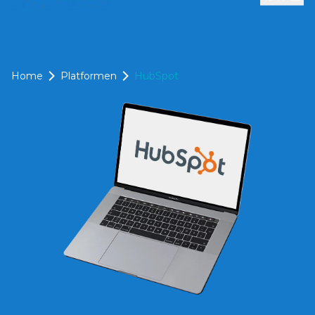
Menu
Home
Platformen
HubSpot
HubSpot